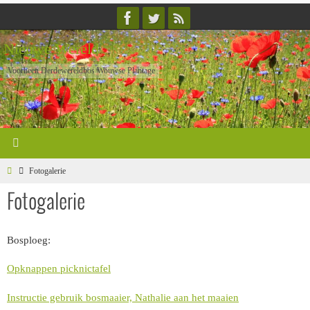
Ga
naar
Nieuwe Wereld
de
inhoud
Voorheen Derdewereldbos Wouwse Plantage
Home
Fotogalerie
Fotogalerie
Bosploeg:
Opknappen picknictafel
Instructie gebruik bosmaaier, Nathalie aan het maaien